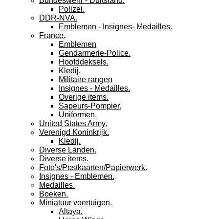
Bundeswehr - Duitsland.
Polizei.
DDR-NVA.
Emblemen - Insignes- Medailles.
France.
Emblemen
Gendarmerie-Police.
Hoofddeksels.
Kledij.
Militaire rangen
Insignes - Medailles.
Overige items.
Sapeurs-Pompier.
Uniformen.
United States Army.
Verenigd Koninkrijk.
Kledij.
Diverse Landen.
Diverse items.
Foto's/Postkaarten/Papierwerk.
Insignes - Emblemen.
Medailles.
Boeken.
Miniatuur voertuigen.
Altaya.