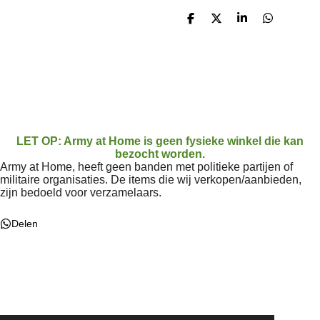
D
D
S
D
e
e
h
e
l
e
a
l
e
l
r
e
n
e
n
LET OP: Army at Home is geen fysieke winkel die kan
bezocht worden.
Army at Home, heeft geen banden met politieke partijen of
militaire organisaties. De items die wij verkopen/aanbieden,
zijn bedoeld voor verzamelaars.
Delen
F
W
a
h
c
a