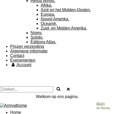
Herpa Wings.
Afrika.
Azië en het Midden-Oosten.
Europa.
Noord-Amerika.
Oceanië.
Zuid- en Midden Amerika.
Norev.
Solido.
Éditions Atlas.
Prijzen verzending
Algemene informatie
Contact
Evenementen
Account
Welkom op ons pagina.
Army
at Home
Home