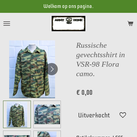
Welkom op ons pagina.
Ga
direct
naar
de
hoofdinhoud
Russische
gevechtsshirt in
VSR-98 Flora
camo.
€ 0,00
Uitverkocht