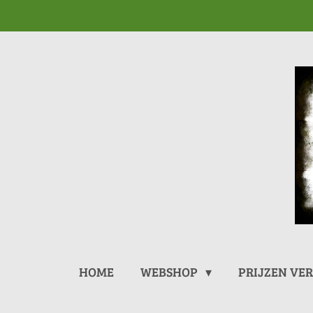
Ga
direct
naar
de
hoofdinhoud
HOME
WEBSHOP
PRIJZEN VE