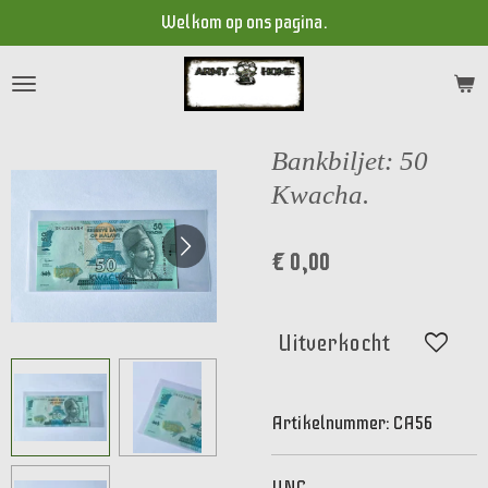
Welkom op ons pagina.
Ga
direct
naar
de
hoofdinhoud
Bankbiljet: 50
Kwacha.
€ 0,00
Uitverkocht
Artikelnummer:
CA56
UNC.