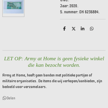
Jaar: 2020.
S. nummer: DK 6236884.
D
D
S
D
e
e
h
e
l
e
a
l
e
l
r
e
n
e
n
LET OP: Army at Home is geen fysieke winkel
die kan bezocht worden.
Army at Home, heeft geen banden met politieke partijen of
militaire organisaties. De items die wij verkopen/aanbieden, zijn
bedoeld voor verzamelaars.
Delen