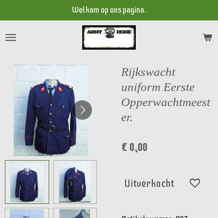
Welkom op ons pagina.
Ga
direct
naar
de
hoofdinhoud
Rijkswacht
uniform Eerste
Opperwachtmeest
er.
€ 0,00
Uitverkocht