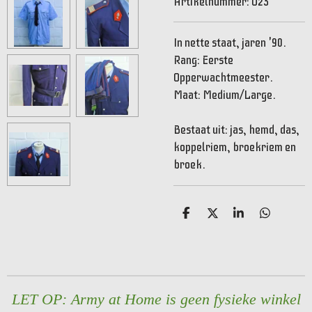
Artikelnummer:
O23
In nette staat, jaren '90.
Rang: Eerste
Opperwachtmeester.
Maat: Medium/Large.
Bestaat uit: jas, hemd, das,
koppelriem, broekriem en
broek.
D
D
S
D
e
e
h
e
l
e
a
l
e
l
r
e
n
e
n
LET OP: Army at Home is geen fysieke winkel