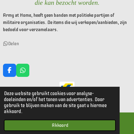
die kan bezocht worden.
Army at Home, heeft geen banden met politieke partijen of
militaire organisaties. De items die wij verkopen/aanbieden, zijn
bedoeld voor verzamelaars.
Delen
F
W
a
h
c
a
e
t
Deze website gebruikt cookies voor analyse-
© 2023 - 2026 Armyathome
b
s
doeleinden en/of het tonen van advertenties. Door
o
A
Powered by
JouwWeb
gebruik te blijven maken van de site gaat u hiermee
o
p
akkoord.
k
p
Akkoord
E-mailadres
Kaart
Facebook