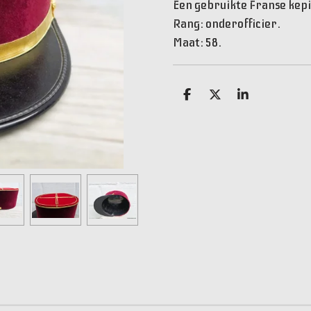
Een gebruikte Franse kepi
Rang: onderofficier.
Maat: 58.
D
D
S
e
e
h
l
e
a
e
l
r
n
e