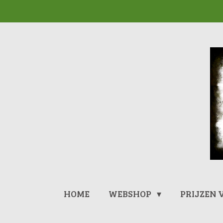
Ga
direct
naar
de
hoofdinhoud
HOME
WEBSHOP
PRIJZEN 