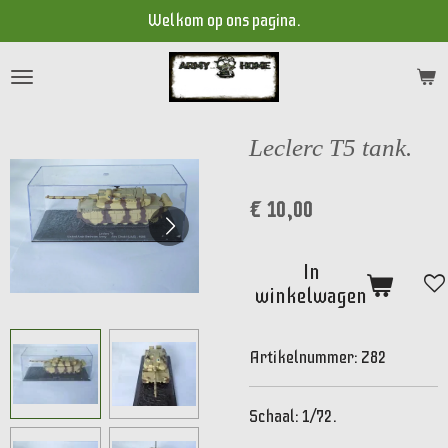
Welkom op ons pagina.
Ga
direct
naar
de
hoofdinhoud
Leclerc T5 tank.
€ 10,00
In
winkelwagen
Artikelnummer:
Z82
Schaal: 1/72.