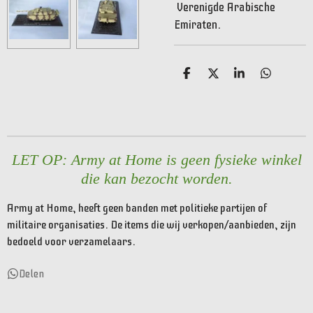
Verenigde Arabische
Emiraten.
D
D
S
D
e
e
h
e
l
e
a
l
e
l
r
e
n
e
n
LET OP: Army at Home is geen fysieke winkel
die kan bezocht worden.
Army at Home, heeft geen banden met politieke partijen of
militaire organisaties. De items die wij verkopen/aanbieden, zijn
bedoeld voor verzamelaars.
Delen