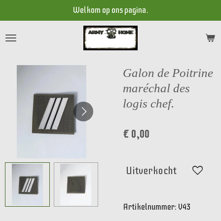
Welkom op ons pagina.
Ga
direct
naar
de
hoofdinhoud
Galon de Poitrine
maréchal des
logis chef.
€ 0,00
Uitverkocht
Artikelnummer:
V43