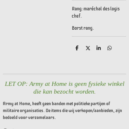
Rang: maréchal des logis
chef.
Borst rang.
D
D
S
D
e
e
h
e
l
e
a
l
e
l
r
e
n
e
n
LET OP: Army at Home is geen fysieke winkel
die kan bezocht worden.
Army at Home, heeft geen banden met politieke partijen of
militaire organisaties. De items die wij verkopen/aanbieden, zijn
bedoeld voor verzamelaars.