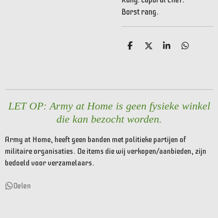
Borst rang.
D
D
S
D
e
e
h
e
l
e
a
l
e
l
r
e
n
e
n
LET OP: Army at Home is geen fysieke winkel
die kan bezocht worden.
Army at Home, heeft geen banden met politieke partijen of
militaire organisaties. De items die wij verkopen/aanbieden, zijn
bedoeld voor verzamelaars.
Delen