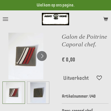
Welkom op ons pagina.
Ga
direct
naar
de
hoofdinhoud
Galon de Poitrine
Caporal chef.
€ 0,00
Uitverkocht
Artikelnummer:
V40
Rang: caporal chef.