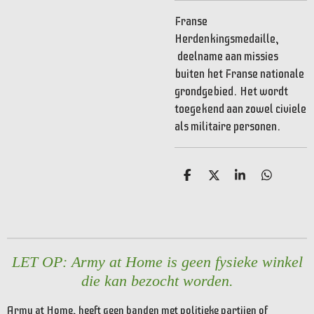
Franse
Herdenkingsmedaille,
deelname aan missies
buiten het Franse nationale
grondgebied.
Het wordt
toegekend aan zowel civiele
als militaire personen.
D
D
S
D
e
e
h
e
l
e
a
l
e
l
r
e
n
e
n
LET OP: Army at Home is geen fysieke winkel
die kan bezocht worden.
Army at Home, heeft geen banden met politieke partijen of