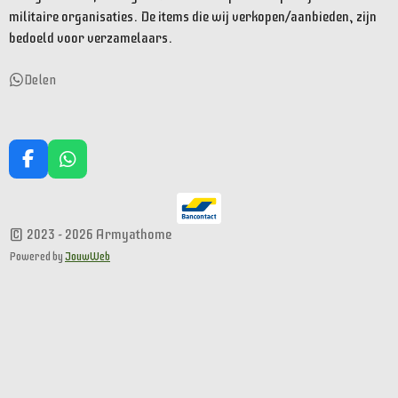
militaire organisaties. De items die wij verkopen/aanbieden, zijn
bedoeld voor verzamelaars.
Delen
F
W
a
h
c
a
e
t
© 2023 - 2026 Armyathome
b
s
o
A
Powered by
JouwWeb
o
p
k
p