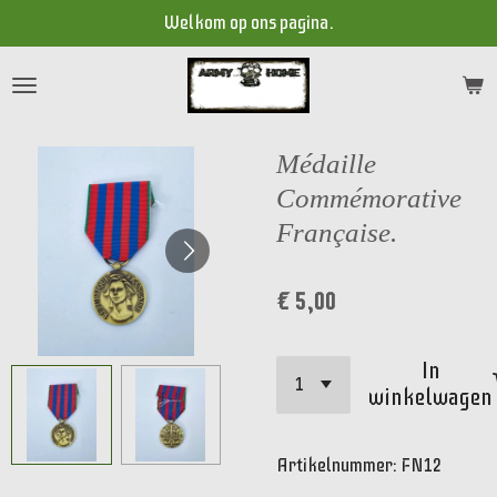
Welkom op ons pagina.
Ga
direct
naar
de
hoofdinhoud
Médaille
Commémorative
Française.
€ 5,00
In
winkelwagen
Artikelnummer:
FN12