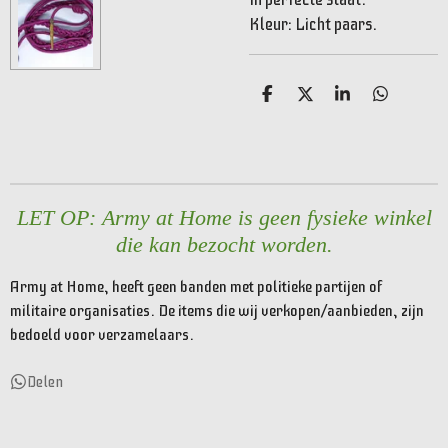
Kleur: Licht paars.
D
D
S
D
e
e
h
e
l
e
a
l
e
l
r
e
n
e
n
LET OP: Army at Home is geen fysieke winkel
die kan bezocht worden.
Army at Home, heeft geen banden met politieke partijen of
militaire organisaties. De items die wij verkopen/aanbieden, zijn
bedoeld voor verzamelaars.
Delen