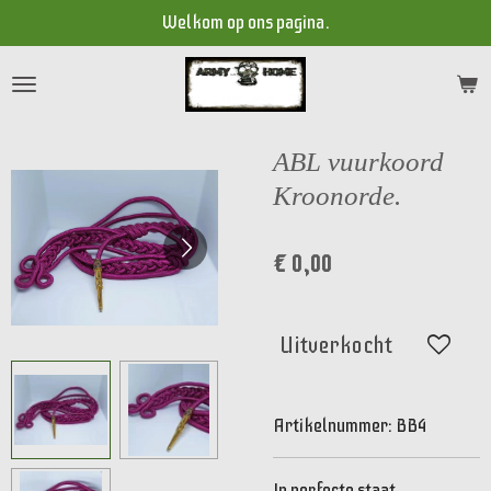
Welkom op ons pagina.
Ga
direct
naar
de
hoofdinhoud
ABL vuurkoord
Kroonorde.
€ 0,00
Uitverkocht
Artikelnummer:
BB4
In perfecte staat.