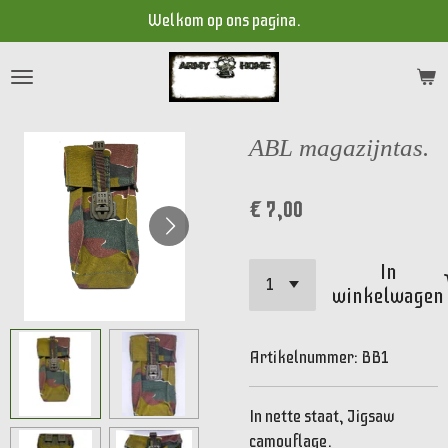
Welkom op ons pagina.
Ga
direct
naar
de
hoofdinhoud
ABL magazijntas.
€ 7,00
In
winkelwagen
Artikelnummer:
BB1
In nette staat, Jigsaw
camouflage.