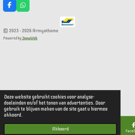
F
W
a
h
c
a
e
t
© 2023 - 2026 Armyathome
b
s
o
A
Powered by
JouwWeb
o
p
k
p
Deze website gebruikt cookies voor analyse-
doeleinden en/of het tonen van advertenties. Door
gebruik te blijven maken van de site gaat u hiermee
akkoord.
Akkoord
E-mailadres
Kaart
Face