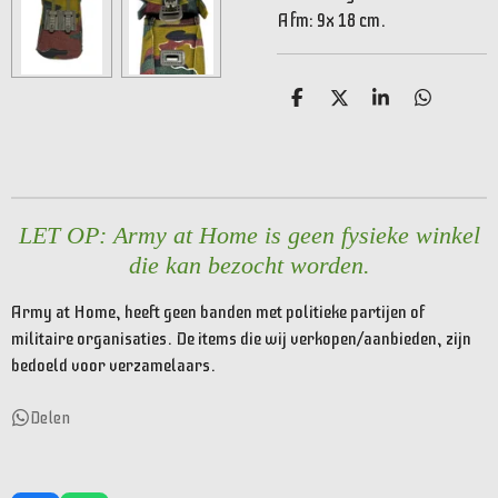
Afm: 9x 18 cm.
D
D
S
D
e
e
h
e
l
e
a
l
e
l
r
e
n
e
n
LET OP: Army at Home is geen fysieke winkel
die kan bezocht worden.
Army at Home, heeft geen banden met politieke partijen of
militaire organisaties. De items die wij verkopen/aanbieden, zijn
bedoeld voor verzamelaars.
Delen