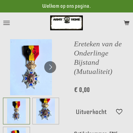
Welkom op ons pagina.
Ga
direct
naar
de
hoofdinhoud
Ereteken van de
Onderlinge
Bijstand
(Mutualiteit)
€ 0,00
Uitverkocht