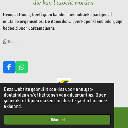
die kan bezocht worden.
Army at Home, heeft geen banden met politieke partijen of
militaire organisaties. De items die wij verkopen/aanbieden, zijn
bedoeld voor verzamelaars.
Delen
F
W
a
h
c
a
e
t
Deze website gebruikt cookies voor analyse-
© 2023 - 2026 Armyathome
b
s
doeleinden en/of het tonen van advertenties. Door
o
A
Powered by
JouwWeb
gebruik te blijven maken van de site gaat u hiermee
o
p
akkoord.
k
p
Akkoord
E-mailadres
Kaart
Facebook