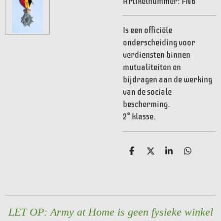
Artikelnummer:
FN6
Is een officiële
onderscheiding voor
verdiensten binnen
mutualiteiten en
bijdragen aan de werking
van de sociale
bescherming.
2° klasse.
D
D
S
D
e
e
h
e
l
e
a
l
e
l
r
e
n
e
n
LET OP: Army at Home is geen fysieke winkel