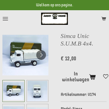
Welkom op ons pagina.
Ga
direct
naar
de
hoofdinhoud
Simca Unic
S.U.M.B 4x4.
€ 12,00
In
winkelwagen
Artikelnummer:
V174
Model: Simca.