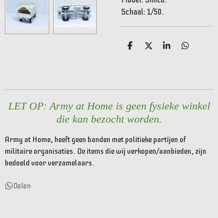
Schaal: 1/50.
D
D
S
D
e
e
h
e
l
e
a
l
e
l
r
e
n
e
n
LET OP: Army at Home is geen fysieke winkel
die kan bezocht worden.
Army at Home, heeft geen banden met politieke partijen of
militaire organisaties. De items die wij verkopen/aanbieden, zijn
bedoeld voor verzamelaars.
Delen