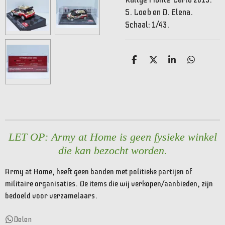
S. Loeb en D. Elena.
Schaal: 1/43.
D
D
S
D
e
e
h
e
l
e
a
l
e
l
r
e
n
e
n
LET OP: Army at Home is geen fysieke winkel
die kan bezocht worden.
Army at Home, heeft geen banden met politieke partijen of
militaire organisaties. De items die wij verkopen/aanbieden, zijn
bedoeld voor verzamelaars.
Delen