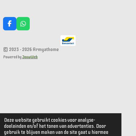
F
W
a
h
c
a
e
t
© 2023 - 2026 Armyathome
b
s
o
A
Powered by
JouwWeb
o
p
k
p
Deze website gebruikt cookies voor analyse-
doeleinden en/of het tonen van advertenties. Door
gebruik te blijven maken van de site gaat u hiermee