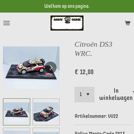
Welkom op ons pagina.
Ga
direct
naar
de
hoofdinhoud
Citroën DS3
WRC.
€ 12,00
In
winkelwagen
Artikelnummer:
VV22
Rallye Monte-Carlo 2013.