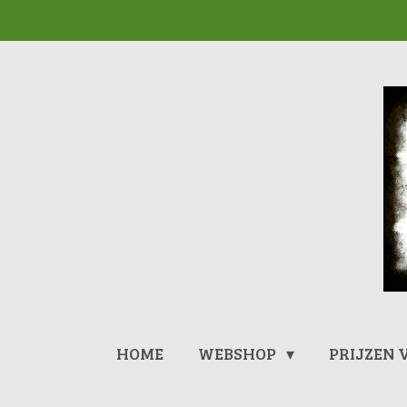
Ga
direct
naar
de
hoofdinhoud
HOME
WEBSHOP
PRIJZEN 