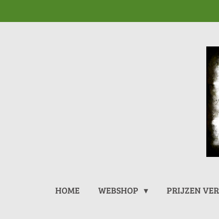
Ga
direct
naar
de
hoofdinhoud
HOME
WEBSHOP
PRIJZEN VE