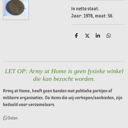
In nette staat.
Jaar: 1978, maat: 56.
D
D
S
D
e
e
h
e
l
e
a
l
e
l
r
e
n
e
n
LET OP: Army at Home is geen fysieke winkel
die kan bezocht worden.
Army at Home, heeft geen banden met politieke partijen of
militaire organisaties. De items die wij verkopen/aanbieden, zijn
bedoeld voor verzamelaars.
Delen