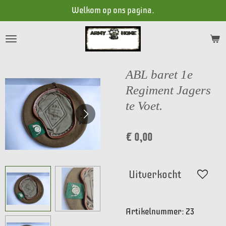
Welkom op ons pagina.
Ga
direct
naar
de
hoofdinhoud
ABL baret 1e
Regiment Jagers
te Voet.
€ 0,00
Uitverkocht
Artikelnummer:
Z3