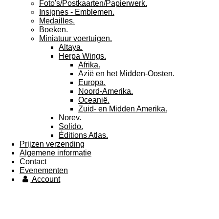
Foto's/Postkaarten/Papierwerk.
Insignes - Emblemen.
Medailles.
Boeken.
Miniatuur voertuigen.
Altaya.
Herpa Wings.
Afrika.
Azië en het Midden-Oosten.
Europa.
Noord-Amerika.
Oceanië.
Zuid- en Midden Amerika.
Norev.
Solido.
Éditions Atlas.
Prijzen verzending
Algemene informatie
Contact
Evenementen
Account