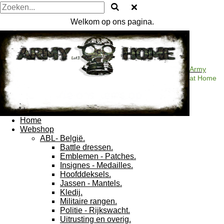
Welkom op ons pagina.
Army
at Home
Home
Webshop
ABL- België.
Battle dressen.
Emblemen - Patches.
Insignes - Medailles.
Hoofddeksels.
Jassen - Mantels.
Kledij.
Militaire rangen.
Politie - Rijkswacht.
Uitrusting en overig.