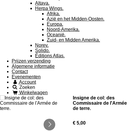
Altaya.
Herpa Wings.
Afrika.
Azië en het Midden-Oosten.
Europa.
Noord-Amerika.
Oceanië.
Zuid- en Midden Amerika.
Norev.
Solido.
Éditions Atlas.
Prijzen verzending
Algemene informatie
Contact
Evenementen
Account
Zoeken
Winkelwagen
Insigne de col: des
Commissaire de l'Armée
de terre.
€ 5,00