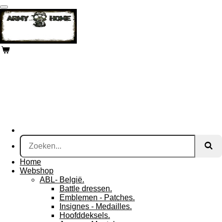
Ga
direct
naar
de
hoofdinhoud
Home
Webshop
ABL- België.
Battle dressen.
Emblemen - Patches.
Insignes - Medailles.
Hoofddeksels.