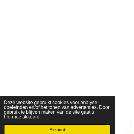
Deze website gebruikt cookies voor analyse-
doeleinden en/of het tonen van advertenties. Door
gebruik te blijven maken van de site gaat u
hiermee akkoord.
Akkoord
E-mailadres
Kaart
Faceb