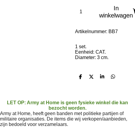
In
winkelwagen
Artikelnummer:
BB7
1 set.
Eenheid: CAT.
Diameter: 3 cm.
D
D
S
D
e
e
h
e
l
e
a
l
e
l
r
e
n
e
n
LET OP: Army at Home is geen fysieke winkel die kan
bezocht worden.
Army at Home, heeft geen banden met politieke partijen of
militaire organisaties. De items die wij verkopen/aanbieden,
zijn bedoeld voor verzamelaars.