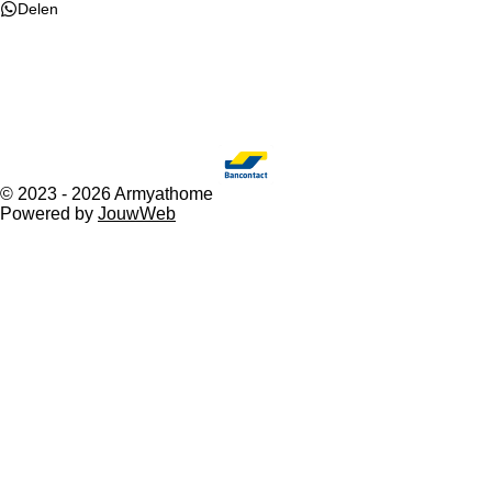
Delen
F
W
a
h
c
a
e
t
© 2023 - 2026 Armyathome
b
s
Powered by
JouwWeb
o
A
o
p
k
p