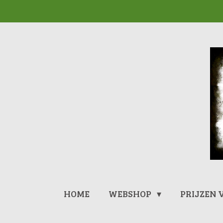
Ga
direct
naar
de
hoofdinhoud
HOME
WEBSHOP
PRIJZEN 