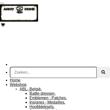
Ga
direct
naar
de
hoofdinhoud
Home
Webshop
ABL- België.
Battle dressen.
Emblemen - Patches.
Insignes - Medailles.
Hoofddeksels.