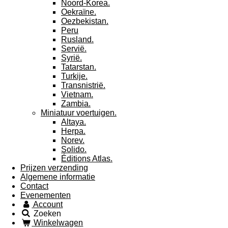
Noord-Korea.
Oekraïne.
Oezbekistan.
Peru
Rusland.
Servië.
Syrië.
Tatarstan.
Turkije.
Transnistrië.
Vietnam.
Zambia.
Miniatuur voertuigen.
Altaya.
Herpa.
Norev.
Solido.
Éditions Atlas.
Prijzen verzending
Algemene informatie
Contact
Evenementen
Account
Zoeken
Winkelwagen