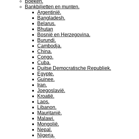
Boeken.
Bankbiljetten en munten.
Argentinië.
Bangladesh.
Belarus.
Bhutan
Bosnië en Herzegovina.
Burundi.
Cambodja.
China.
Congo.
Cuba.
Duitse Democratische Republiek.
Egypte.
Guinee.
Iran.
Joegoslavië.
Kroatië.
Laos.
Libanon.
Mauritanië.
Malawi.
Mongolië.
Nepal.
Nigeria.