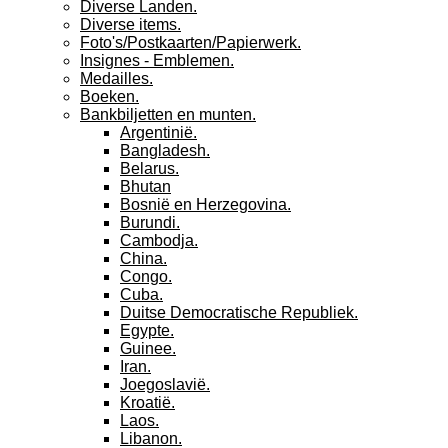
Diverse Landen.
Diverse items.
Foto's/Postkaarten/Papierwerk.
Insignes - Emblemen.
Medailles.
Boeken.
Bankbiljetten en munten.
Argentinië.
Bangladesh.
Belarus.
Bhutan
Bosnië en Herzegovina.
Burundi.
Cambodja.
China.
Congo.
Cuba.
Duitse Democratische Republiek.
Egypte.
Guinee.
Iran.
Joegoslavië.
Kroatië.
Laos.
Libanon.