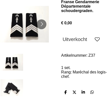
Franse Gendarmerie
Départementale
schoudergraden.
€ 0,00
Uitverkocht
Artikelnummer:
Z37
1 set.
Rang:
Maréchal des logis-
chef.
D
D
S
D
e
e
h
e
l
e
a
l
e
l
r
e
n
e
n