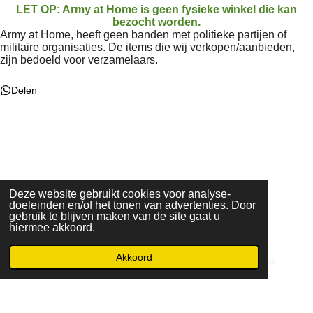
LET OP: Army at Home is geen fysieke winkel die kan
bezocht worden.
Army at Home, heeft geen banden met politieke partijen of
militaire organisaties. De items die wij verkopen/aanbieden,
zijn bedoeld voor verzamelaars.
Delen
F
W
a
h
c
a
Deze website gebruikt cookies voor analyse-
e
t
doeleinden en/of het tonen van advertenties. Door
© 2023 - 2026 Armyathome
b
s
gebruik te blijven maken van de site gaat u
Powered by
JouwWeb
o
A
hiermee akkoord.
o
p
k
p
Akkoord
E-mailadres
Kaart
Facebook