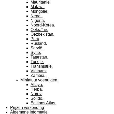
Mauritanië.
Malawi.
Mongolië.
Nepal.
Nigeria.
Noord-Korea.
Oekraïne.
Oezbekistan.
Peru
Rusland.
Servië.
Syrië.
Tatarstan.
Turkije.
Transnistrië.
Vietnam.
Zambia.
Miniatuur voertuigen.
Altaya.
Herpa.
Norev.
Solido.
Éditions Atlas.
Prijzen verzending
Algemene informatie