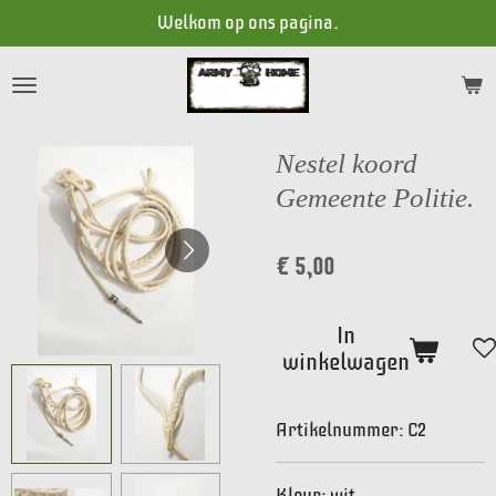
Welkom op ons pagina.
Ga
direct
naar
de
hoofdinhoud
Nestel koord
Gemeente Politie.
€ 5,00
In
winkelwagen
Artikelnummer:
C2
Kleur: wit.