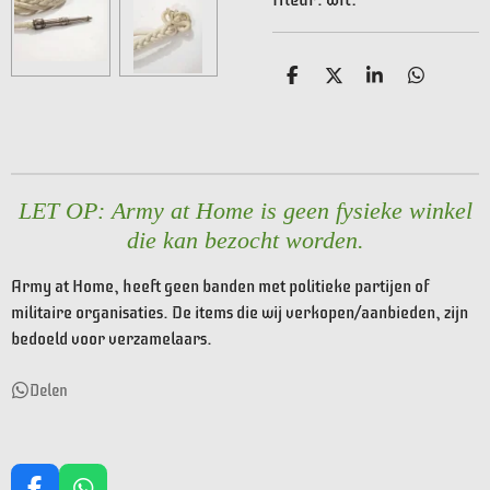
D
D
S
D
e
e
h
e
l
e
a
l
e
l
r
e
n
e
n
LET OP: Army at Home is geen fysieke winkel
die kan bezocht worden.
Army at Home, heeft geen banden met politieke partijen of
militaire organisaties. De items die wij verkopen/aanbieden, zijn
bedoeld voor verzamelaars.
Delen