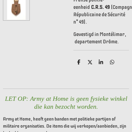
eenheid
C.R.S.
49
(Compagn
Républicaine de Sécurité
n° 49).
Gevestigd in Montélimar,
departement Drôme.
D
D
S
D
e
e
h
e
l
e
a
l
e
l
r
e
n
e
n
LET OP: Army at Home is geen fysieke winkel
die kan bezocht worden.
Army at Home, heeft geen banden met politieke partijen of
militaire organisaties. De items die wij verkopen/aanbieden, zijn