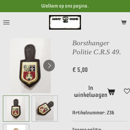
Welkom op ons pagina.
Ga
direct
naar
de
hoofdinhoud
Borsthanger
Politie C.R.S 49.
€ 5,00
In
winkelwagen
Artikelnummer:
Z36
Franse politie-