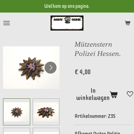
Welkom op ons pagina.
Ga
direct
naar
de
hoofdinhoud
Mützenstern
Polizei Hessen.
€ 4,00
In
winkelwagen
Artikelnummer:
Z35
Afkomst Duitse Politie.