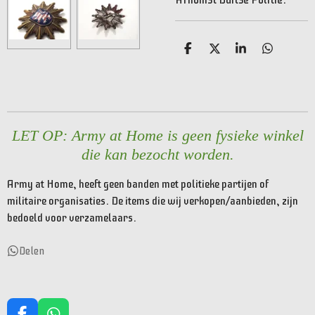
D
D
S
D
e
e
h
e
l
e
a
l
e
l
r
e
n
e
n
LET OP: Army at Home is geen fysieke winkel
die kan bezocht worden.
Army at Home, heeft geen banden met politieke partijen of
militaire organisaties. De items die wij verkopen/aanbieden, zijn
bedoeld voor verzamelaars.
Delen