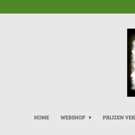
Ga
direct
naar
de
hoofdinhoud
HOME
WEBSHOP
PRIJZEN VE