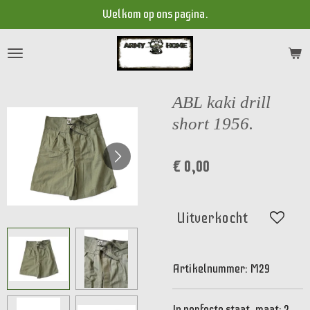
Welkom op ons pagina.
Ga
direct
naar
de
hoofdinhoud
ABL kaki drill
short 1956.
€ 0,00
Uitverkocht
Artikelnummer:
M29
In perfecte staat, maat: 2.