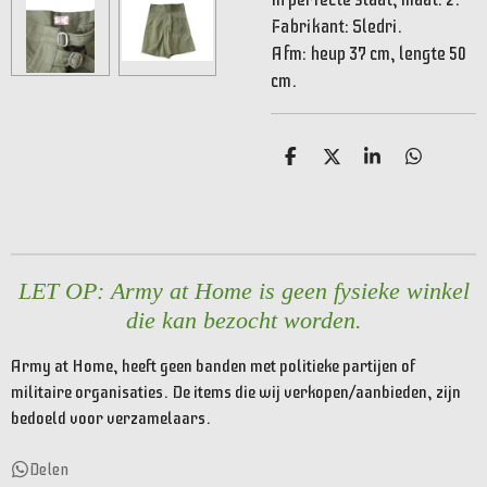
Fabrikant: Sledri.
Afm: heup 37 cm, lengte 50
cm.
D
D
S
D
e
e
h
e
l
e
a
l
e
l
r
e
n
e
n
LET OP: Army at Home is geen fysieke winkel
die kan bezocht worden.
Army at Home, heeft geen banden met politieke partijen of
militaire organisaties. De items die wij verkopen/aanbieden, zijn
bedoeld voor verzamelaars.
Delen