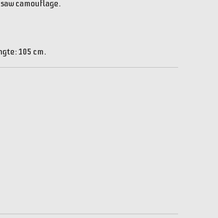
gsaw camouflage.
ngte: 105 cm.