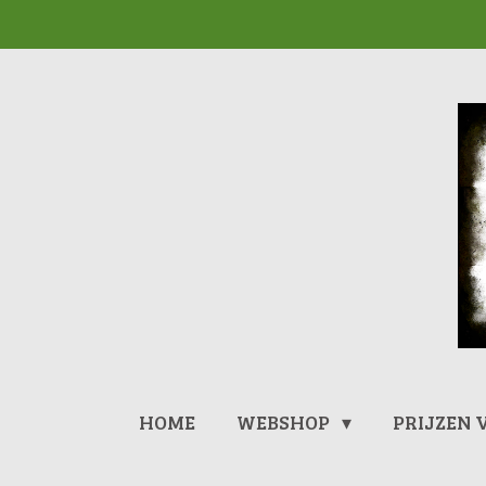
Ga
direct
naar
de
hoofdinhoud
HOME
WEBSHOP
PRIJZEN 