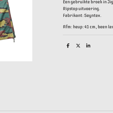
Een gebruikte broek in Ji
Ripstop uitvoering.
Fabrikant: Seyntex.
Afm: heup: 41 cm, been le
D
D
S
e
e
h
l
e
a
e
l
r
n
e