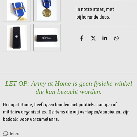
In nette staat, met
bijhorende doos.
D
D
S
D
e
e
h
e
l
e
a
l
e
l
r
e
n
e
n
LET OP: Army at Home is geen fysieke winkel
die kan bezocht worden.
Army at Home, heeft geen banden met politieke partijen of
militaire organisaties. De items die wij verkopen/aanbieden, zijn
bedoeld voor verzamelaars.
Delen