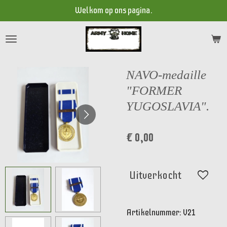
Welkom op ons pagina.
Ga
direct
naar
de
hoofdinhoud
NAVO-medaille
"FORMER
YUGOSLAVIA".
€ 0,00
Uitverkocht
Artikelnummer:
V21