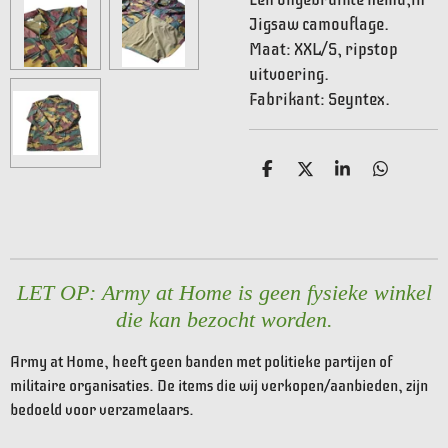
Jigsaw camouflage.
Maat: XXL/S, ripstop
uitvoering.
Fabrikant: Seyntex.
D
D
S
D
e
e
h
e
l
e
a
l
e
l
r
e
n
e
n
LET OP: Army at Home is geen fysieke winkel
die kan bezocht worden.
Army at Home, heeft geen banden met politieke partijen of
militaire organisaties. De items die wij verkopen/aanbieden, zijn
bedoeld voor verzamelaars.