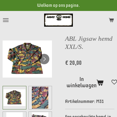
Welkom op ons pagina.
Ga
direct
naar
de
hoofdinhoud
ABL Jigsaw hemd
XXL/S.
€ 20,00
In
winkelwagen
Artikelnummer:
M31
Een ongebruikte hemd,
in