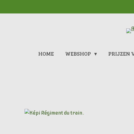
Ga
direct
naar
de
hoofdinhoud
HOME
WEBSHOP
PRIJZEN 