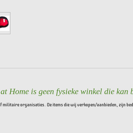
e
l
r
n
e
t Home is geen fysieke winkel die kan 
f militaire organisaties. De items die wij verkopen/aanbieden, zijn b