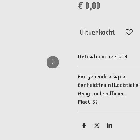
€ 0,00
Uitverkocht
Artikelnummer:
V18
Een gebruikte kepie.
Eenheid:train (Logistieke
Rang: onderofficier.
Maat: 59.
D
D
S
e
e
h
l
e
a