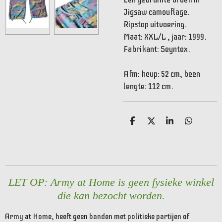
Jigsaw camouflage.
Ripstop uitvoering.
Maat: XXL/L , jaar: 1999.
Fabrikant: Seyntex.
Afm: heup: 52 cm, been
lengte: 112 cm.
D
D
S
D
e
e
h
e
l
e
a
l
e
l
r
e
n
e
n
LET OP: Army at Home is geen fysieke winkel
die kan bezocht worden.
Army at Home, heeft geen banden met politieke partijen of