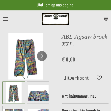
Welkom op ons pagina.
Ga
direct
naar
de
hoofdinhoud
ABL Jigsaw broek
XXL.
€ 0,00
Uitverkocht
Artikelnummer:
M15
Een gebruikte broek in