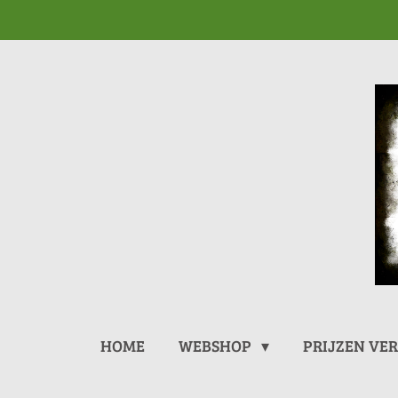
Ga
direct
naar
de
hoofdinhoud
HOME
WEBSHOP
PRIJZEN VE