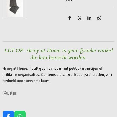
D
D
S
D
e
e
h
e
l
e
a
l
e
l
r
e
n
e
n
LET OP: Army at Home is geen fysieke winkel
die kan bezocht worden.
Army at Home, heeft geen banden met politieke partijen of
militaire organisaties. De items die wij verkopen/aanbieden, zijn
bedoeld voor verzamelaars.
Delen