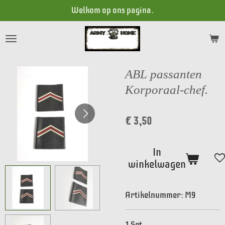
Welkom op ons pagina.
Ga
direct
naar
de
hoofdinhoud
ABL passanten
Korporaal-chef.
€ 3,50
In
winkelwagen
Artikelnummer:
M9
1 Set.