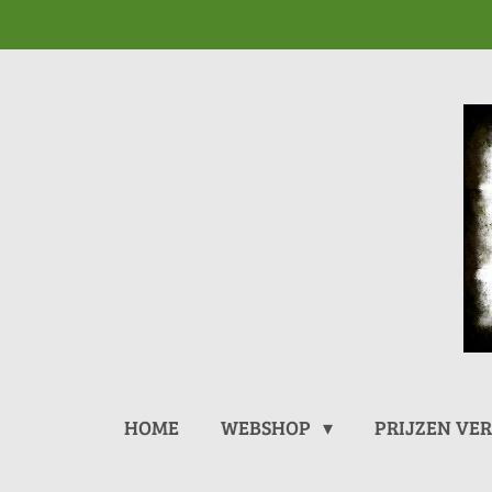
Ga
direct
naar
de
hoofdinhoud
HOME
WEBSHOP
PRIJZEN VE