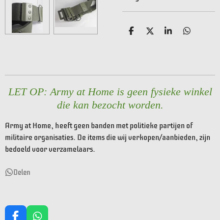
D
D
S
D
e
e
h
e
l
e
a
l
e
l
r
e
n
e
n
LET OP: Army at Home is geen fysieke winkel
die kan bezocht worden.
Army at Home, heeft geen banden met politieke partijen of
militaire organisaties. De items die wij verkopen/aanbieden, zijn
bedoeld voor verzamelaars.
Delen
F
W