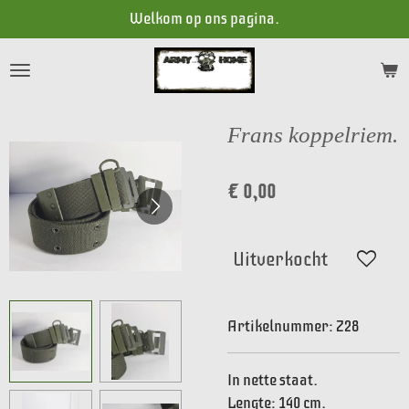
Welkom op ons pagina.
Ga
direct
naar
de
hoofdinhoud
Frans koppelriem.
€ 0,00
Uitverkocht
Artikelnummer:
Z28
In nette staat.
Lengte: 140 cm.