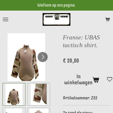
Welkom op ons pagina.
Ga
direct
naar
de
hoofdinhoud
Franse: UBAS
tactisch shirt.
€ 20,00
In
winkelwagen
Artikelnummer:
Z22
Zo goed als nieuw,