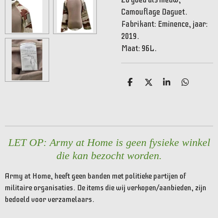
Camouflage Daguet.
Fabrikant: Eminence, jaar:
2019.
Maat: 96L.
D
D
S
D
e
e
h
e
l
e
a
l
e
l
r
e
n
e
n
LET OP: Army at Home is geen fysieke winkel
die kan bezocht worden.
Army at Home, heeft geen banden met politieke partijen of
militaire organisaties. De items die wij verkopen/aanbieden, zijn
bedoeld voor verzamelaars.