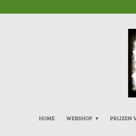
Ga
direct
naar
de
hoofdinhoud
HOME
WEBSHOP
PRIJZEN 