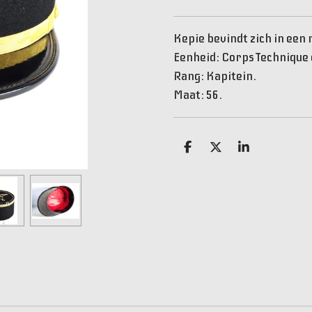
Kepie bevindt zich in een 
Eenheid: Corps Technique 
Rang: Kapitein.
Maat: 56.
D
D
S
e
e
h
l
e
a
e
l
r
n
e