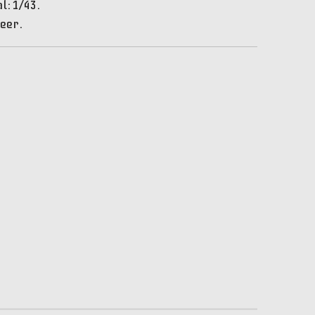
l: 1/43.
eer.