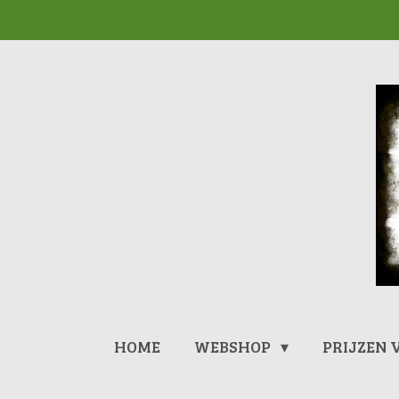
Ga
direct
naar
de
hoofdinhoud
HOME
WEBSHOP
PRIJZEN 