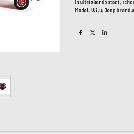
In uitstekende staat, schaa
Model: Willy Jeep brandw
D
D
S
e
e
h
l
e
a
e
l
r
n
e