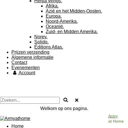
Herpa Wings.
Afrika.
Azië en het Midden-Oosten.
Europa.
Noord-Amerika.
Oceanië.
Zuid- en Midden Amerika.
Norev.
Solido.
Éditions Atlas.
Prijzen verzending
Algemene informatie
Contact
Evenementen
Account
Welkom op ons pagina.
Army
at Home
Home