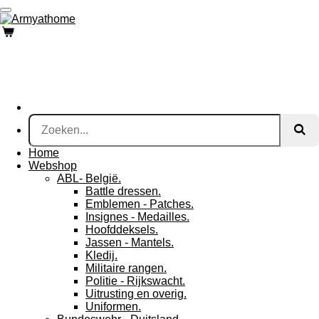
Ga
direct
naar
de
hoofdinhoud
Home
Webshop
ABL- België.
Battle dressen.
Emblemen - Patches.
Insignes - Medailles.
Hoofddeksels.
Jassen - Mantels.
Kledij.
Militaire rangen.
Politie - Rijkswacht.
Uitrusting en overig.
Uniformen.