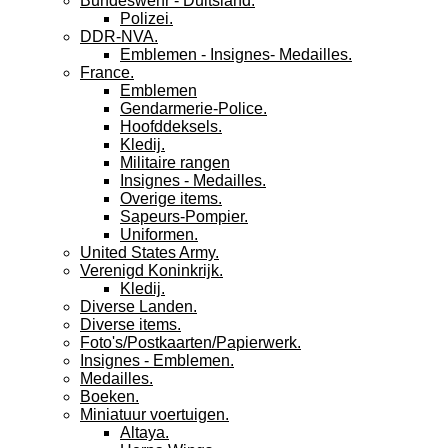
Bundeswehr - Duitsland.
Polizei.
DDR-NVA.
Emblemen - Insignes- Medailles.
France.
Emblemen
Gendarmerie-Police.
Hoofddeksels.
Kledij.
Militaire rangen
Insignes - Medailles.
Overige items.
Sapeurs-Pompier.
Uniformen.
United States Army.
Verenigd Koninkrijk.
Kledij.
Diverse Landen.
Diverse items.
Foto's/Postkaarten/Papierwerk.
Insignes - Emblemen.
Medailles.
Boeken.
Miniatuur voertuigen.
Altaya.