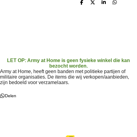
D
D
S
D
e
e
h
e
l
e
a
l
e
l
r
e
n
e
n
LET OP: Army at Home is geen fysieke winkel die kan
bezocht worden.
Army at Home, heeft geen banden met politieke partijen of
militaire organisaties. De items die wij verkopen/aanbieden,
zijn bedoeld voor verzamelaars.
Delen
F
W
a
h
c
a