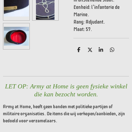
Eenheid: l'infanterie de
Marine.
Rang: Adjudant.
Maat: 57.
D
D
S
D
e
e
h
e
l
e
a
l
e
l
r
e
n
e
n
LET OP: Army at Home is geen fysieke winkel
die kan bezocht worden.
Army at Home, heeft geen banden met politieke partijen of
militaire organisaties. De items die wij verkopen/aanbieden, zijn
bedoeld voor verzamelaars.