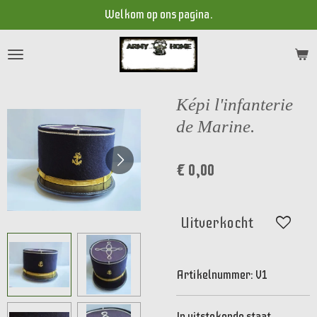
Welkom op ons pagina.
Ga
direct
naar
de
hoofdinhoud
Képi l'infanterie
de Marine.
€ 0,00
Uitverkocht
Artikelnummer:
V1
In uitstekende staat.