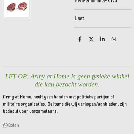
Artikelnummer:
VI74
1 set.
D
D
S
D
e
e
h
e
l
e
a
l
e
l
r
e
n
e
n
LET OP: Army at Home is geen fysieke winkel
die kan bezocht worden.
Army at Home, heeft geen banden met politieke partijen of
militaire organisaties. De items die wij verkopen/aanbieden, zijn
bedoeld voor verzamelaars.
Delen