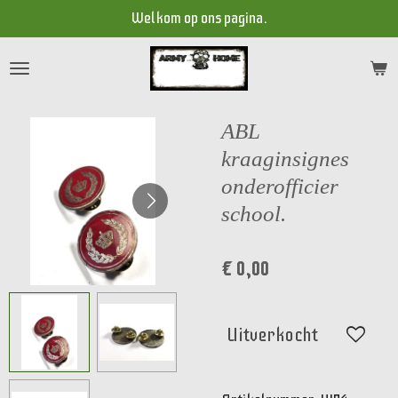
Welkom op ons pagina.
Ga
direct
naar
de
hoofdinhoud
ABL
kraaginsignes
onderofficier
school.
€ 0,00
Uitverkocht