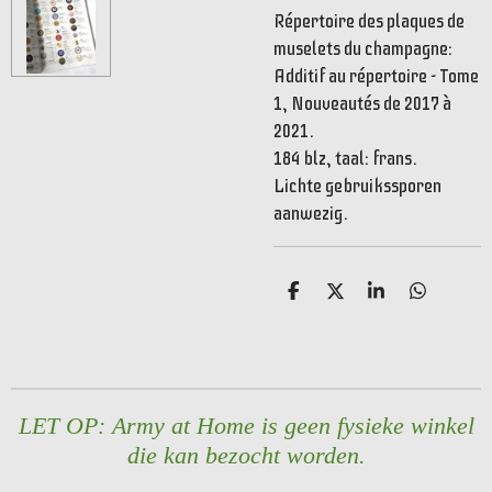
Répertoire des plaques de
muselets du champagne:
Additif au répertoire - Tome
1, Nouveautés de 2017 à
2021.
184 blz, taal: frans.
Lichte gebruikssporen
aanwezig.
D
D
S
D
e
e
h
e
l
e
a
l
e
l
r
e
n
e
n
LET OP: Army at Home is geen fysieke winkel
die kan bezocht worden.