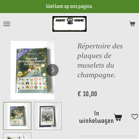
Welkom op ons pagina.
Ga
direct
naar
de
hoofdinhoud
Répertoire des
plaques de
muselets du
champagne.
€ 10,00
In
winkelwagen