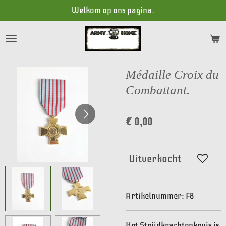
Welkom op ons pagina.
Ga
direct
naar
de
hoofdinhoud
Médaille Croix du
Combattant.
€ 0,00
Uitverkocht
Artikelnummer:
F8
Het Strijdkrachtenkruis is