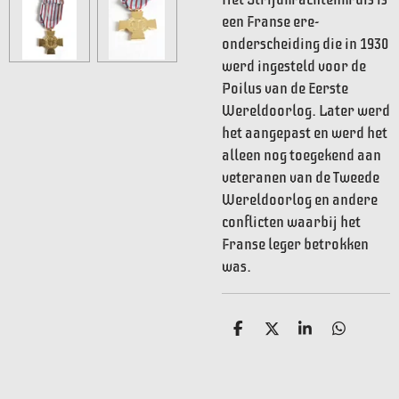
een Franse ere-
onderscheiding die in 1930
werd ingesteld voor de
Poilus van de Eerste
Wereldoorlog. Later werd
het aangepast en werd het
alleen nog toegekend aan
veteranen van de Tweede
Wereldoorlog en andere
conflicten waarbij het
Franse leger betrokken
was.
D
D
S
D
e
e
h
e
l
e
a
l
e
l
r
e
n
e
n