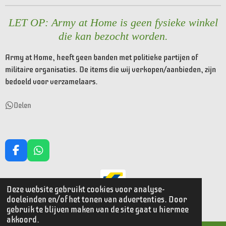
LET OP: Army at Home is geen fysieke winkel
die kan bezocht worden.
Army at Home, heeft geen banden met politieke partijen of
militaire organisaties. De items die wij verkopen/aanbieden, zijn
bedoeld voor verzamelaars.
Delen
F
W
a
h
c
a
e
t
Deze website gebruikt cookies voor analyse-
© 2023 - 2026 Armyathome
b
s
doeleinden en/of het tonen van advertenties. Door
o
A
Powered by
JouwWeb
gebruik te blijven maken van de site gaat u hiermee
o
p
akkoord.
k
p