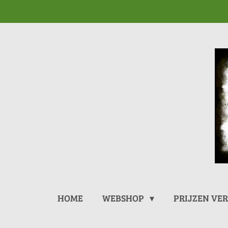
Ga
direct
naar
de
hoofdinhoud
HOME
WEBSHOP
PRIJZEN VE