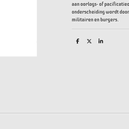
aan oorlogs- of pacificatie
onderscheiding wordt door
militairen en burgers.
D
D
S
e
e
h
l
e
a
e
l
r
n
e