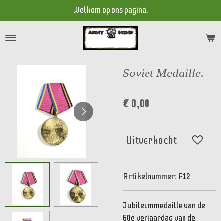
Welkom op ons pagina.
Ga
direct
naar
de
hoofdinhoud
Soviet Medaille.
€ 0,00
Uitverkocht
Artikelnummer:
F12
Jubileummedaille van de
60e verjaardag van de