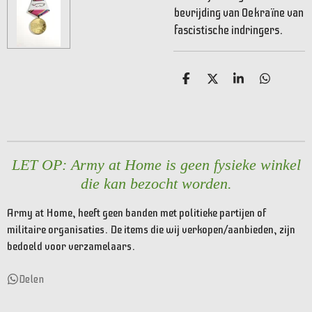
bevrijding van Oekraïne van
fascistische indringers.
D
D
S
D
e
e
h
e
l
e
a
l
e
l
r
e
n
e
n
LET OP: Army at Home is geen fysieke winkel
die kan bezocht worden.
Army at Home, heeft geen banden met politieke partijen of
militaire organisaties. De items die wij verkopen/aanbieden, zijn
bedoeld voor verzamelaars.
Delen