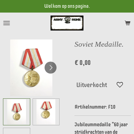
Welkom op ons pagina.
Ga
direct
naar
de
hoofdinhoud
Soviet Medaille.
€ 0,00
Uitverkocht
Artikelnummer:
F10
Jubileummedaille "60 jaar
strijdkrachten van de