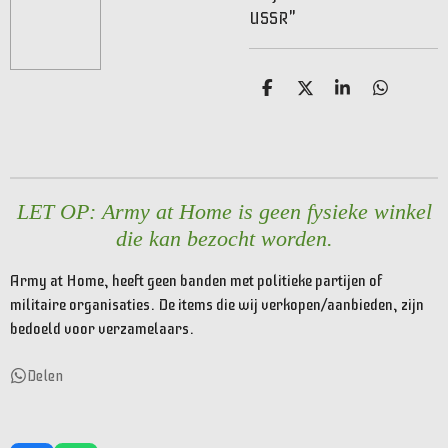
USSR"
D
D
S
D
e
e
h
e
l
e
a
l
e
l
r
e
n
e
n
LET OP: Army at Home is geen fysieke winkel
die kan bezocht worden.
Army at Home, heeft geen banden met politieke partijen of
militaire organisaties. De items die wij verkopen/aanbieden, zijn
bedoeld voor verzamelaars.
Delen