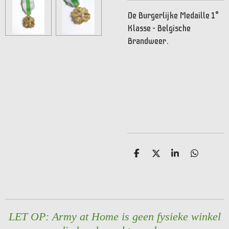
De Burgerlijke Medaille 1°
Klasse – Belgische
Brandweer.
D
D
S
D
e
e
h
e
l
e
a
l
e
l
r
e
n
e
n
LET OP: Army at Home is geen fysieke winkel