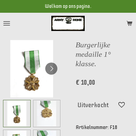
Welkom op ons pagina.
Ga
direct
naar
de
hoofdinhoud
Burgerlijke
medaille 1°
klasse.
€ 10,00
Uitverkocht
Artikelnummer:
F18