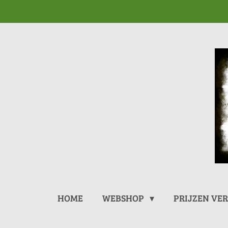
Ga
direct
naar
de
hoofdinhoud
HOME
WEBSHOP
PRIJZEN VE