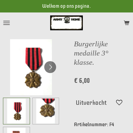
Welkom op ons pagina.
Ga
direct
naar
de
hoofdinhoud
Burgerlijke
medaille 3°
klasse.
€ 6,00
Uitverkocht
Artikelnummer:
F4