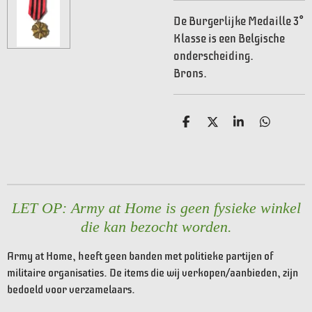
De Burgerlijke Medaille 3°
Klasse is een Belgische
onderscheiding.
Brons.
D
D
S
D
e
e
h
e
l
e
a
l
e
l
r
e
n
e
n
LET OP: Army at Home is geen fysieke winkel
die kan bezocht worden.
Army at Home, heeft geen banden met politieke partijen of
militaire organisaties. De items die wij verkopen/aanbieden, zijn
bedoeld voor verzamelaars.