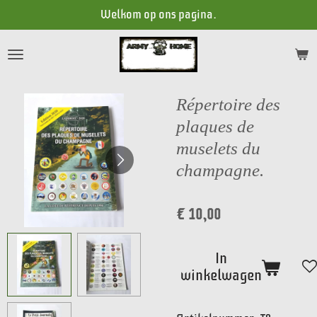
Welkom op ons pagina.
Ga
direct
naar
de
hoofdinhoud
Répertoire des
plaques de
muselets du
champagne.
€ 10,00
In
winkelwagen