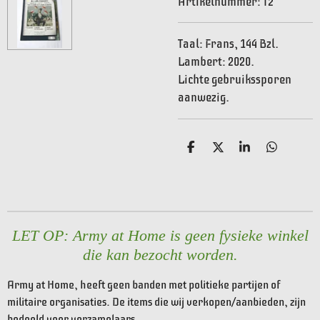
Artikelnummer:
T2
Taal: Frans, 144 Bzl.
Lambert: 2020.
Lichte gebruikssporen
aanwezig.
D
D
S
D
e
e
h
e
l
e
a
l
e
l
r
e
n
e
n
LET OP: Army at Home is geen fysieke winkel
die kan bezocht worden.
Army at Home, heeft geen banden met politieke partijen of
militaire organisaties. De items die wij verkopen/aanbieden, zijn
bedoeld voor verzamelaars.